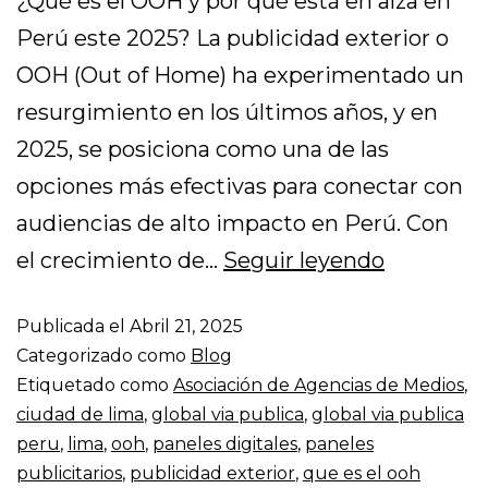
¿Qué es el OOH y por qué está en alza en
Perú este 2025? La publicidad exterior o
OOH (Out of Home) ha experimentado un
resurgimiento en los últimos años, y en
2025, se posiciona como una de las
opciones más efectivas para conectar con
audiencias de alto impacto en Perú. Con
el crecimiento de…
Seguir leyendo
Publicada el
Abril 21, 2025
Categorizado como
Blog
Etiquetado como
Asociación de Agencias de Medios
,
ciudad de lima
,
global via publica
,
global via publica
peru
,
lima
,
ooh
,
paneles digitales
,
paneles
publicitarios
,
publicidad exterior
,
que es el ooh