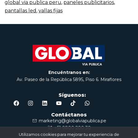
global via publica peru
,
paneles publicitarios
,
pantallas led
,
vallas fijas
Encuéntranos en:
Av. Paseo de la República 5895, Piso 6. Miraflores
Síguenos:
Contáctanos
marketing@globalviapublica.pe
+51 9800 200 30
Utilizamos cookies para mejorar tu experiencia de
Politícas de Privacidad