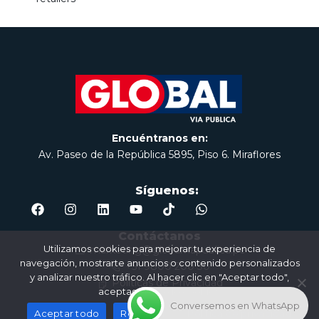
Encuéntranos en:
Av. Paseo de la República 5895, Piso 6. Miraflores
Síguenos:
Contáctanos
Utilizamos cookies para mejorar tu experiencia de
marketing@globalviapublica.pe
navegación, mostrarte anuncios o contenido personalizados
+51 9800 200 30
y analizar nuestro tráfico. Al hacer clic en "Aceptar todo",
Politícas de Privacidad
aceptas el uso de cookies.
Conversemos en WhatsApp
Aceptar todo
Rechazar
Política de privacidad