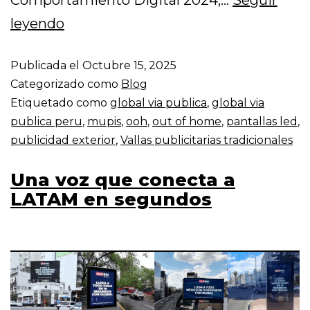
Comportamiento Digital 2024,…
Seguir
leyendo
Publicada el
Octubre 15, 2025
Categorizado como
Blog
Etiquetado como
global via publica
,
global via
publica peru
,
mupis
,
ooh
,
out of home
,
pantallas led
,
publicidad exterior
,
Vallas publicitarias tradicionales
Una voz que conecta a
LATAM en segundos