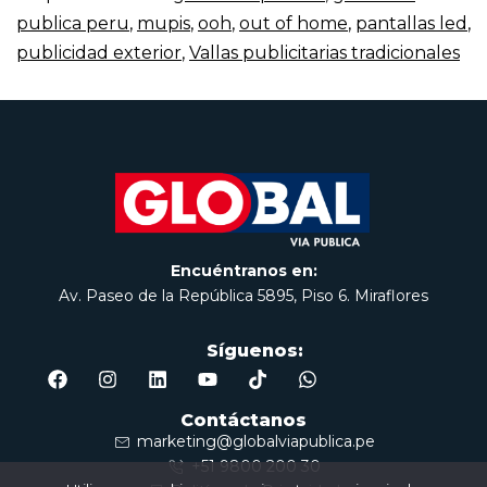
publica peru
,
mupis
,
ooh
,
out of home
,
pantallas led
,
publicidad exterior
,
Vallas publicitarias tradicionales
Encuéntranos en:
Av. Paseo de la República 5895, Piso 6. Miraflores
Síguenos:
Contáctanos
marketing@globalviapublica.pe
+51 9800 200 30