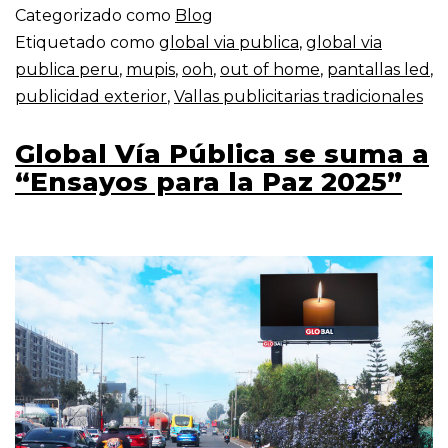
Categorizado como
Blog
Etiquetado como
global via publica
,
global via
publica peru
,
mupis
,
ooh
,
out of home
,
pantallas led
,
publicidad exterior
,
Vallas publicitarias tradicionales
Global Vía Pública se suma a
“Ensayos para la Paz 2025”