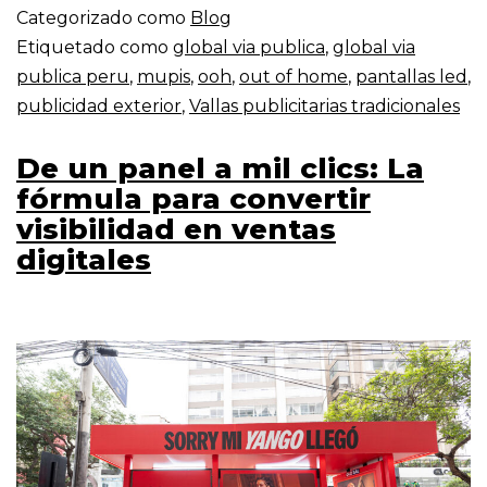
Categorizado como
Blog
Etiquetado como
global via publica
,
global via
publica peru
,
mupis
,
ooh
,
out of home
,
pantallas led
,
publicidad exterior
,
Vallas publicitarias tradicionales
De un panel a mil clics: La
fórmula para convertir
visibilidad en ventas
digitales