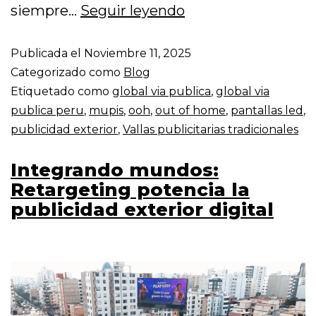
siempre…
Seguir leyendo
Publicada el
Noviembre 11, 2025
Categorizado como
Blog
Etiquetado como
global via publica
,
global via
publica peru
,
mupis
,
ooh
,
out of home
,
pantallas led
,
publicidad exterior
,
Vallas publicitarias tradicionales
Integrando mundos:
Retargeting potencia la
publicidad exterior digital